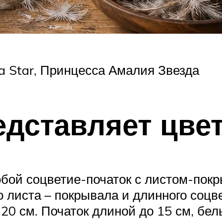
ia Star, Принцесса Амалия Звезда
едставляет цве
обой соцветие-початок с листом-пок
го листа – покрывала и длинного соц
20 см. Початок длиной до 15 см, бе