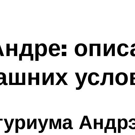
ндре: описа
ашних усло
туриума Андр