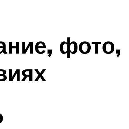
ние, фото,
виях
э