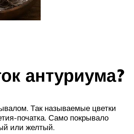
ток антуриума?
рывалом. Так называемые цветки
ветия-початка. Само покрывало
лый или желтый.