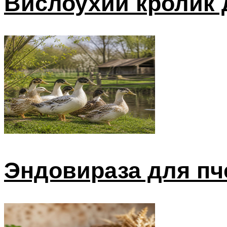
Вислоухий кролик 
Эндовираза для пч