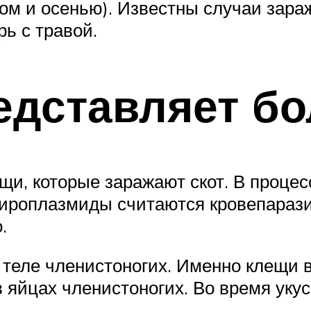
ом и осенью). Известны случаи зараж
рь с травой.
едставляет бо
и, которые заражают скот. В процес
Пироплазмиды считаются кровепараз
.
теле членистоногих. Именно клещи в
 яйцах членистоногих. Во время уку