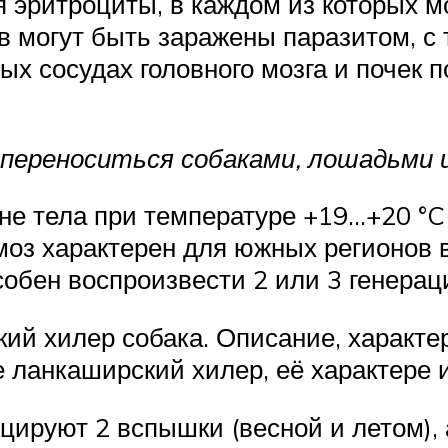
 эритроциты, в каждом из которых м
в могут быть заражены паразитом, с 
ых сосудах головного мозга и почек 
переноситься собаками, лошадьми 
е тела при температуре +19…+20 °C в
оз характерен для южных регионов вс
обен воспроизвести 2 или 3 генерац
й хилер собака. Описание, характер
 ланкаширский хилер, её характере 
цируют 2 вспышки (весной и летом), 