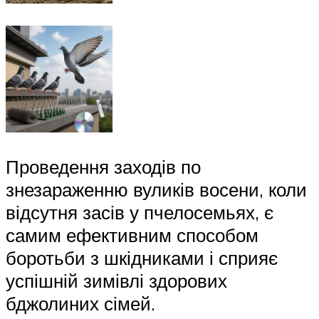
Проведення заходів по
знезараженню вуликів восени, коли
відсутня засів у пчелосемьях, є
самим ефективним способом
боротьби з шкідниками і сприяє
успішній зимівлі здорових
бджолиних сімей.