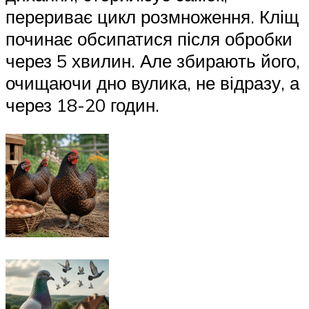
перериває цикл розмноження. Кліщ
починає обсипатися після обробки
через 5 хвилин. Але збирають його,
очищаючи дно вулика, не відразу, а
через 18-20 годин.