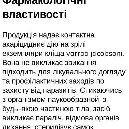
властивості
Продукція надає контактна
акаріцидниє дію на зрілі
екземпляри кліща varroa jacobsoni.
Вона не викликає звикання,
підходить для лікувального догляду
та профілактичних заходів по
захисту від паразитів. Стикаючись
з організмом паукообразной, з
будь-якою частиною тіла, засіб
викликає параліч, відмова органів
дихання, стерилізує самок,