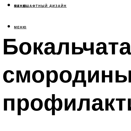
МЕНЮ
ЛАНДШАФТНЫЙ ДИЗАЙН
МЕНЮ
Бокальчата
смородины
профилакт