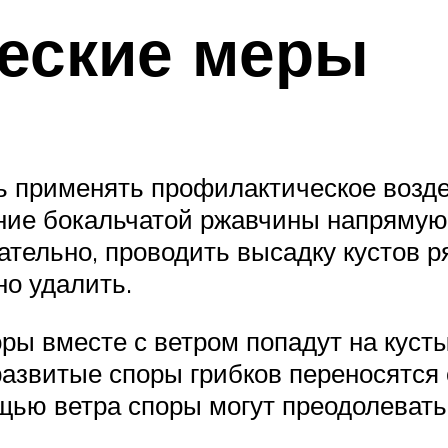
еские меры
ь применять профилактическое возд
ие бокальчатой ржавчины напрямую 
ательно, проводить высадку кустов р
но удалить.
поры вместе с ветром попадут на кус
азвитые споры грибков переносятся о
щью ветра споры могут преодолевать