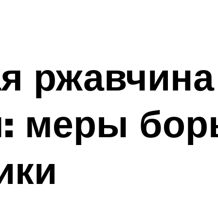
я ржавчина
: меры бор
ики