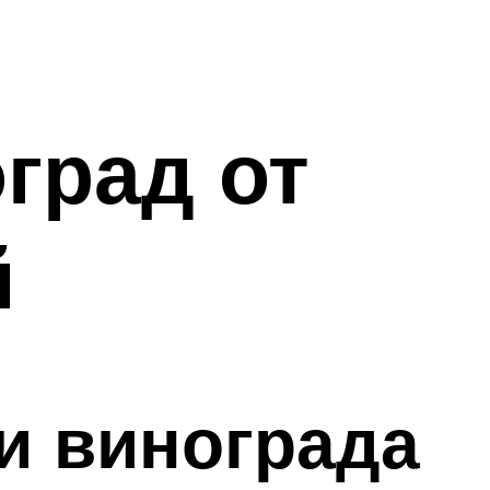
град от
й
и винограда