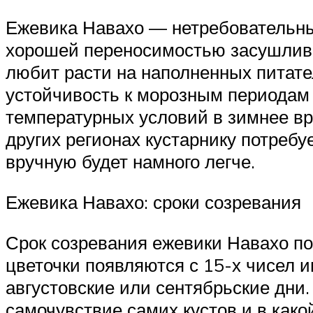
Ежевика Навахо — нетребовательный
хорошей переносимостью засушливог
любит расти на наполненных питат
устойчивость к морозным периодам (
температурных условий в зимнее вре
других регионах кустарнику потребу
вручную будет намного легче.
Ежевика Навахо: сроки созревания
Срок созревания ежевики Навахо поз
цветочки появляются с 15-х чисел и
августовские или сентябрьские дни.
самочувствие самих кустов и в как