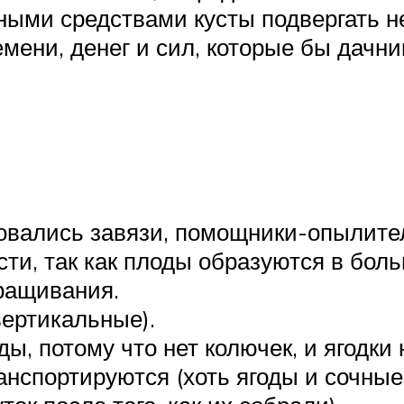
ными средствами кусты подвергать не
мени, денег и сил, которые бы дачн
овались завязи, помощники-опылител
ти, так как плоды образуются в бол
ращивания.
вертикальные).
ы, потому что нет колючек, и ягодки 
нспортируются (хоть ягоды и сочные,