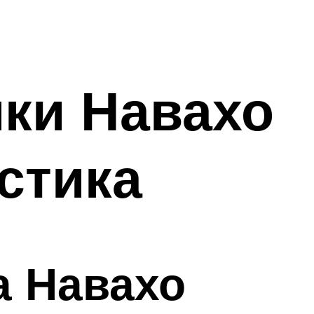
ки Навахо
стика
а Навахо