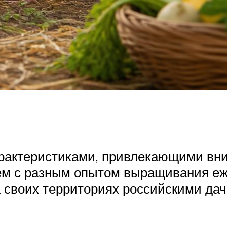
арактеристиками, привлекающими вн
м с разным опытом выращивания ежев
а своих территориях российскими да