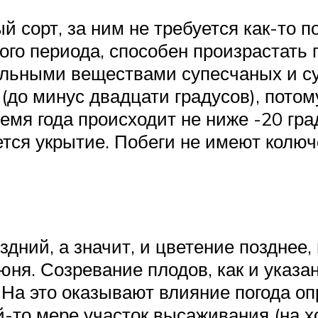
 сорт, за ним не требуется как-то 
о периода, способен произрастать п
ельными веществами супесчаных и су
до минус двадцати градусов), потом
мя года происходит не ниже -20 град
ется укрытие. Побеги не имеют колюче
дний, а значит, и цветение позднее,
юня. Созревание плодов, как и указа
 На это оказывают влияние погода оп
ой-то мере участок высаживания (на