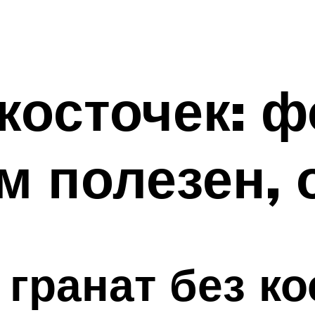
косточек: ф
ем полезен,
 гранат без ко