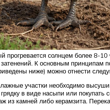
й прогревается солнцем более 8-10 
х затенений. К основным принципам п
риведены ниже) можно отнести след
Влажные участки необходимо высуши
рядку в виде насыпи или покупать со
аж из камней либо керамзита. Перек