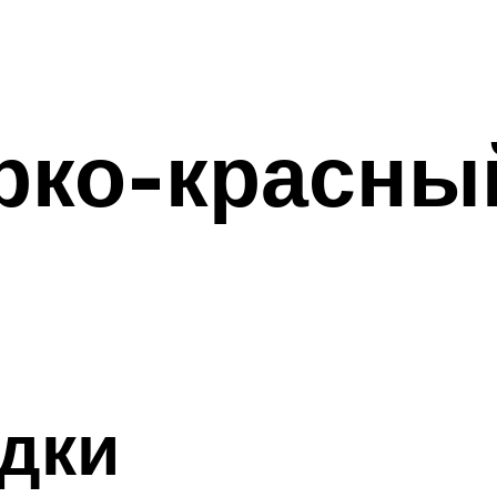
рко-красны
дки