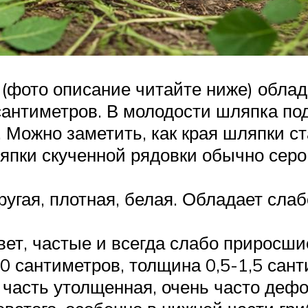
 (фото описание читайте ниже) облад
 сантиметров. В молодости шляпка по
. Можно заметить, как края шляпки с
япки скученной рядовки обычно серо
упругая, плотная, белая. Обладает с
ет, частые и всегда слабо приросши
0 сантиметров, толщина 0,5-1,5 сан
часть утолщенная, очень часто деф