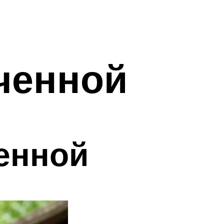
ченной
енной