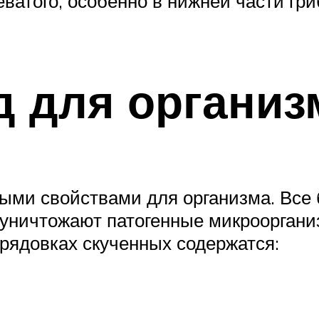
еватого, особенно в нижней части гри
д для организ
ыми свойствами для организма. Все 
уничтожают патогенные микрооргани
 рядовках скученных содержатся: