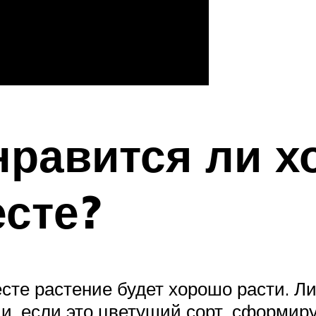
нравится ли х
сте?
сте растение будет хорошо расти. Л
, и, если это цветущий сорт, сформи