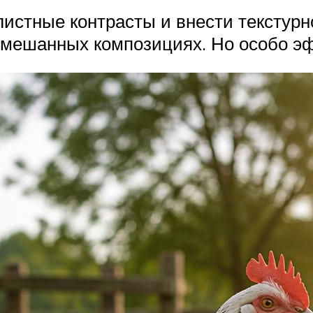
листные контрасты и внести текстурн
 смешанных композициях. Но особо э