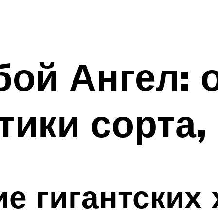
бой Ангел: 
тики сорта,
е гигантских 