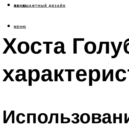
МЕНЮ
ЛАНДШАФТНЫЙ ДИЗАЙН
МЕНЮ
Хоста Голу
характерис
Использовани