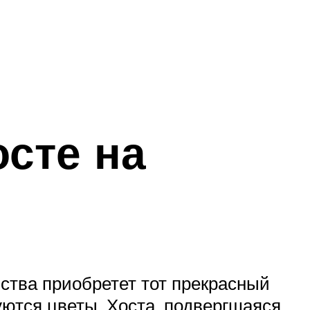
осте на
иства приобретет тот прекрасный
руются цветы. Хоста, подвергшаяся