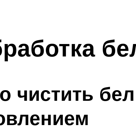
бработка б
о чистить бе
овлением