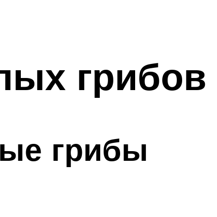
елых грибов
лые грибы