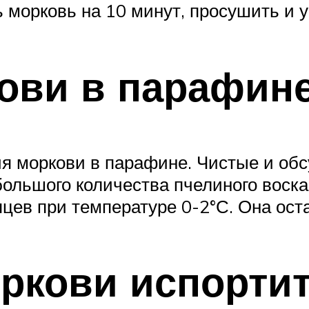
ь морковь на 10 минут, просушить и 
ови в парафин
я моркови в парафине. Чистые и об
ольшого количества пчелиного воска
цев при температуре 0-2°С. Она оста
оркови испорти