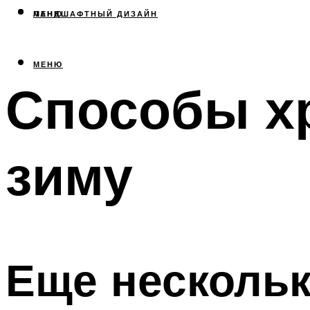
МЕНЮ
ЛАНДШАФТНЫЙ ДИЗАЙН
МЕНЮ
Способы х
зиму
Еще несколь