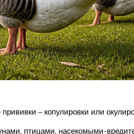
е прививки – копулировки или окулир
унами, птицами, насекомыми-вредит