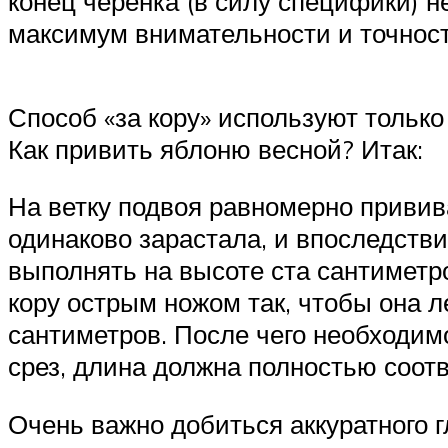
конец черенка (в силу специфики) н
максимум внимательности и точнос
Способ «за кору» используют только
Как привить яблоню весной? Итак:
На ветку подвоя равномерно привива
одинаково зарастала, и впоследств
выполнять на высоте ста сантиметро
кору острым ножом так, чтобы она 
сантиметров. После чего необходимо
срез, длина должна полностью соот
Очень важно добиться аккуратного 