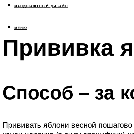
МЕНЮ
ЛАНДШАФТНЫЙ ДИЗАЙН
МЕНЮ
Прививка я
Способ – за к
Прививать яблони весной пошагово 