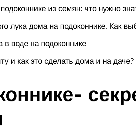
одоконнике из семян: что нужно зна
о лука дома на подоконнике. Как выб
 в воде на подоконнике
у и как это сделать дома и на даче?
коннике- секр
я