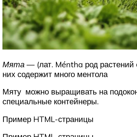
Мята
— (лат. Méntha род растений
них содержит много ментола
Мяту можно выращивать на подоконн
специальные контейнеры.
Пример HTML-страницы
Пример HTML-страницы