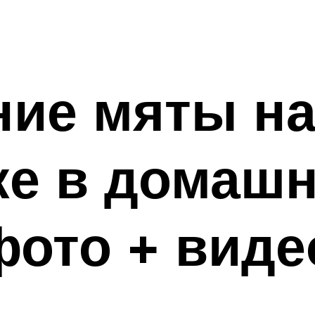
ие мяты н
ке в домаш
фото + виде