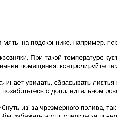
мяты на подоконнике, например, пер
квозняки. При такой температуре куст
вании помещения, контролируйте те
ачинает увидать, сбрасывать листья 
ы позаботьтесь о дополнительном ос
бнуть из-за чрезмерного полива, так 
тобы избежать этого, следите за почв