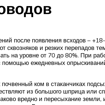
оводов
ний после появления всходов – +18
т сквозняков и резких перепадов те
ать на уровне от 70 до 80%. При ра
 с помощью ежедневных опрыскиваний
к почвенный ком в стаканчиках подсы
ествляют из большого шприца или с
наково вредно и пересыхание земли,