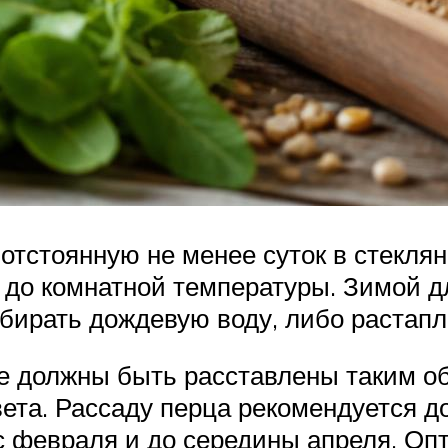
отстоянную не менее суток в стекля
ю до комнатной температуры. Зимой 
обирать дождевую воду, либо растап
е должны быть расставлены таким о
вета. Рассаду перца рекомендуется
 с февраля и до середины апреля. Оп