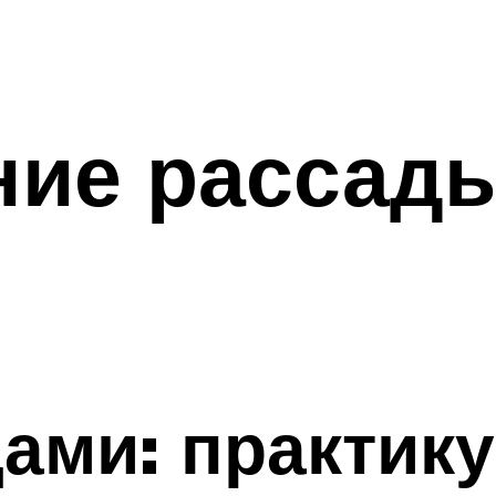
ие рассады
цами: практику