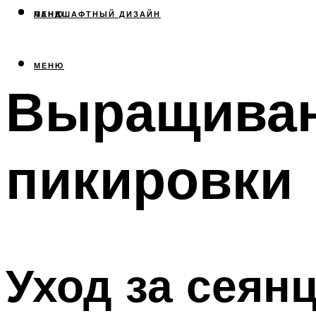
МЕНЮ
ЛАНДШАФТНЫЙ ДИЗАЙН
МЕНЮ
Выращиван
пикировки
Уход за сеян