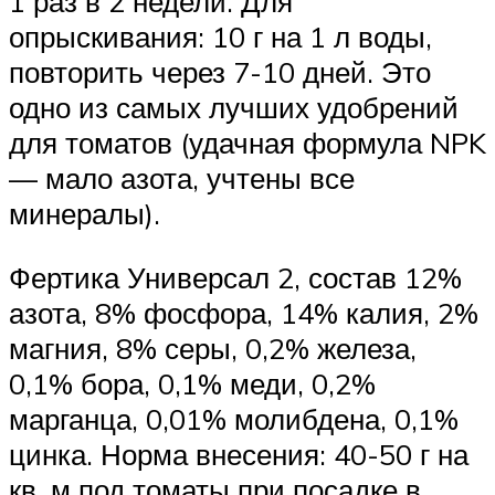
1 раз в 2 недели. Для
опрыскивания: 10 г на 1 л воды,
повторить через 7-10 дней. Это
одно из самых лучших удобрений
для томатов (удачная формула NPK
— мало азота, учтены все
минералы).
Фертика Универсал 2, состав 12%
азота, 8% фосфора, 14% калия, 2%
магния, 8% серы, 0,2% железа,
0,1% бора, 0,1% меди, 0,2%
марганца, 0,01% молибдена, 0,1%
цинка. Норма внесения: 40-50 г на
кв. м под томаты при посадке в