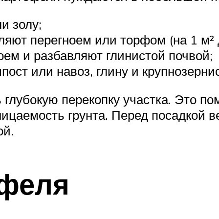
и золу;
яют перегноем или торфом (на 1 м² д
оем и разбавляют глинистой почвой;
ост или навоз, глину и крупнозерни
глубокую перекопку участка. Это по
ицаемость грунта. Перед посадкой в
ой.
офеля