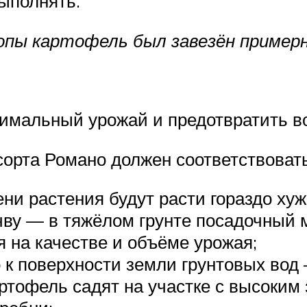
ыполнять.
ы картофель был завезён примерно 
симальный урожай и предотвратить в
орта Романо должен соответствоват
и растения будут расти гораздо хуже
ву — в тяжёлом грунте посадочный м
я на качестве и объёме урожая;
 к поверхности земли грунтовых вод 
ртофель садят на участке с высоким 