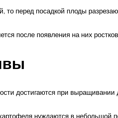
 то перед посадкой плоды разрезают
тся после появления на них ростков
чвы
ости достигаются при выращивании д
картофеля нуждаются в небольшой по