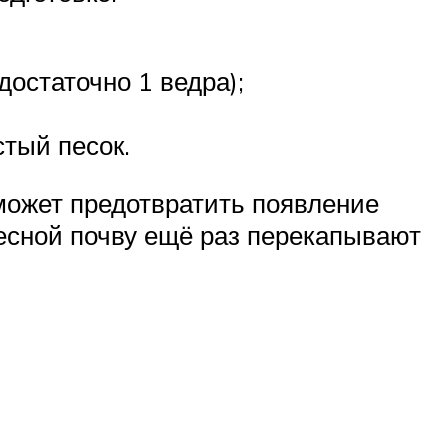
остаточно 1 ведра);
стый песок.
может предотвратить появление
есной почву ещё раз перекапывают