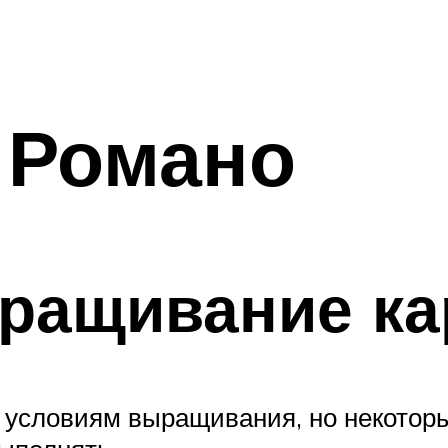
 Романо
ыращивание к
 условиям выращивания, но некото