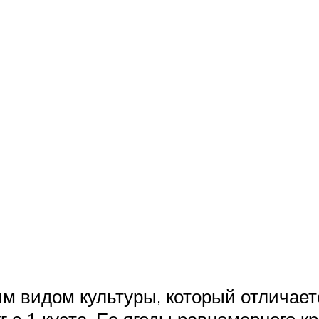
им видом культуры, который отличае
 с 1 куста. Ее ягоды равномерного кр