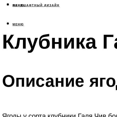
МЕНЮ
ЛАНДШАФТНЫЙ ДИЗАЙН
МЕНЮ
Клубника Г
Описание яго
Ягоды у сорта клубники Галя Чив б