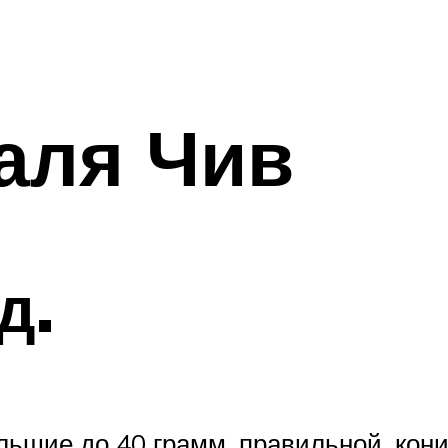
аля Чив
д.
ольшие до 40 грамм, правильной, кон