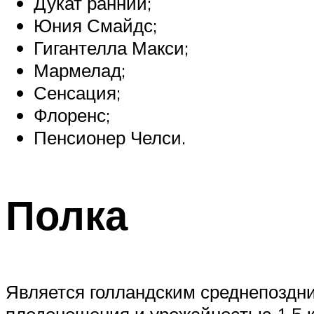
Дукат ранний;
Юния Смайдс;
Гигантелла Макси;
Мармелад;
Сенсация;
Флоренс;
Пенсионер Челси.
Полка
Является голландским среднепоздн
плодоношения и урожайностью 1,5 кг