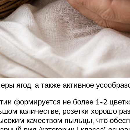
еры ягод, а также активное усообра
ии формируется не более 1-2 цветко
ольшом количестве, розетки хорошо ра
высоким качеством пыльцы, что обес
рный вид (категории I класса) осно