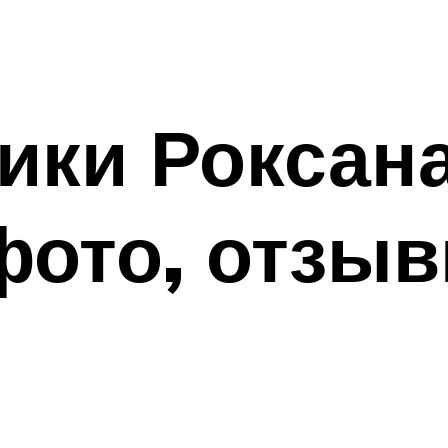
ики Роксана
фото, отзы