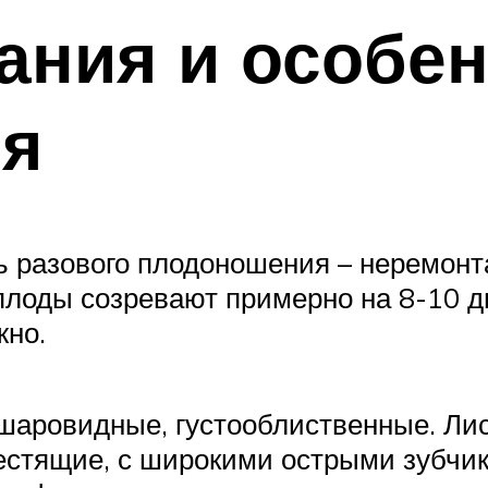
ания и особе
я
сть разового плодоношения – неремонт
плоды созревают примерно на 8-10 дн
жно.
шаровидные, густооблиственные. Лис
естящие, с широкими острыми зубчик