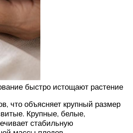
зование быстро истощают растение
в, что объясняет крупный размер
звитые. Крупные, белые,
печивает стабильную
вной массы плодов.