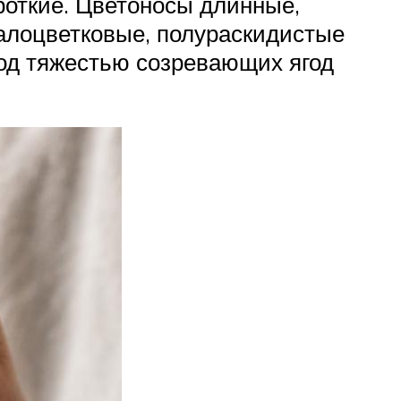
роткие. Цветоносы длинные,
алоцветковые, полураскидистые
под тяжестью созревающих ягод