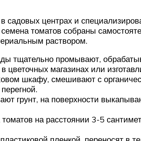
 в садовых центрах и специализиров
 семена томатов собраны самостояте
териальным раствором.
ды тщательно промывают, обрабатыв
в цветочных магазинах или изготавли
ховом шкафу, смешивают с органич
 перегной.
ают грунт, на поверхности выкапываю
томатов на расстоянии 3-5 сантиме
пластиковой пленкой, переносят в т