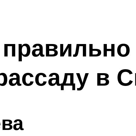
к правильно
рассаду в 
ева