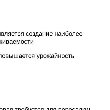
является создание наиболее
иживаемости
 повышается урожайность
орая требуется для пересадки),