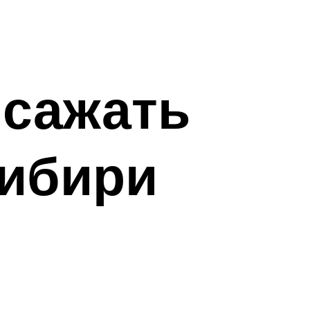
 сажать
Сибири