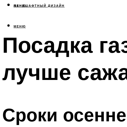
МЕНЮ
ЛАНДШАФТНЫЙ ДИЗАЙН
МЕНЮ
Посадка га
лучше саж
Сроки осенне