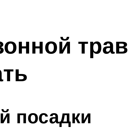
зонной трав
ать
й посадки