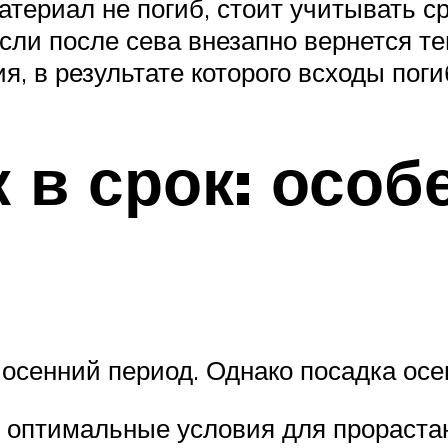
териал не погиб, стоит учитывать с
сли после сева внезапно вернется т
я, в результате которого всходы поги
 в срок: особ
 осенний период. Однако посадка ос
ь оптимальные условия для прораста