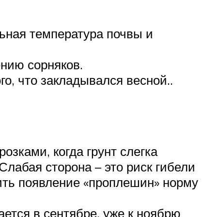
ьная температура почвы и
нию сорняков.
го, что закладывался весной..
озками, когда грунт слегка
Слабая сторона – это риск гибели
ить появление «проплешин» норму
ется в сентябре, уже к ноябрю