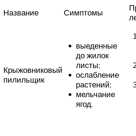
П
Название
Симптомы
л
выеденные
до жилок
листы;
Крыжовниковый
ослабление
пилильщик
растений;
мельчание
ягод.