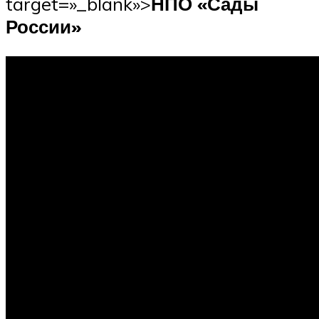
target=»_blank»>
НПО «Сады
России»