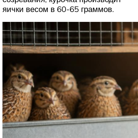
яички весом в 60-65 граммов.