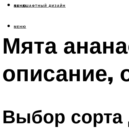
МЕНЮ
ЛАНДШАФТНЫЙ ДИЗАЙН
МЕНЮ
Мята анана
описание, 
Выбор сорта