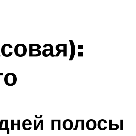
совая):
то
едней полосы