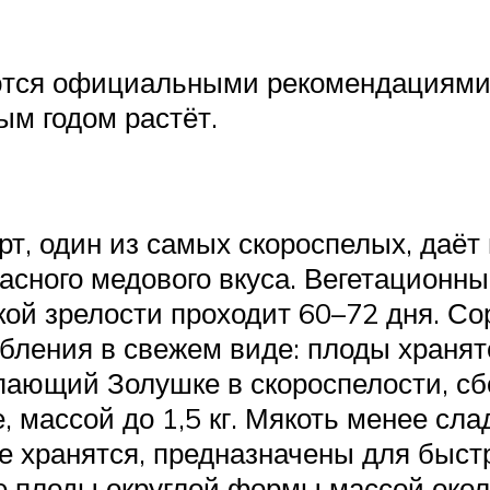
аются официальными рекомендациями
ым годом растёт.
т, один из самых скороспелых, даё
красного медового вкуса. Вегетационн
кой зрелости проходит 60–72 дня. Со
бления в свежем виде: плоды хранятс
упающий Золушке в скороспелости, с
 массой до 1,5 кг. Мякоть менее сла
не хранятся, предназначены для быст
 плоды округлой формы массой около 