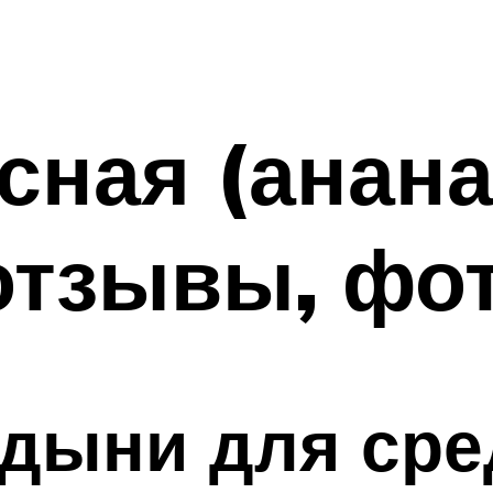
сная (анана
отзывы, фо
 дыни для ср