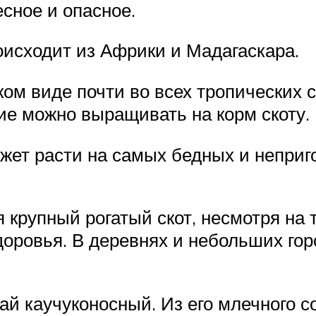
сное и опасное.
оисходит из Африки и Мадагаскара.
ком виде почти во всех тропических с
ение можно выращивать на корм скоту.
жет расти на самых бедных и неприг
 крупный рогатый скот, несмотря на т
здоровья. В деревнях и небольших го
й каучуконосный. Из его млечного с