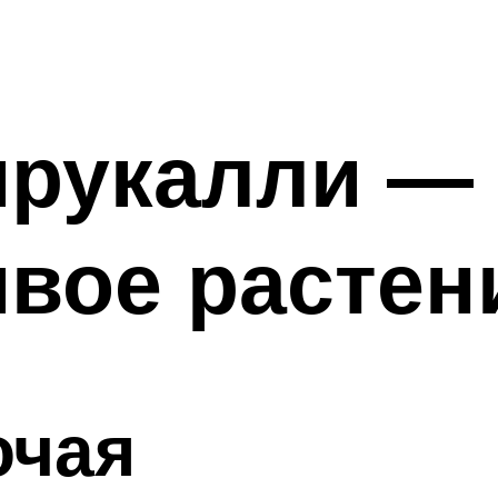
ирукалли —
вое растен
очая