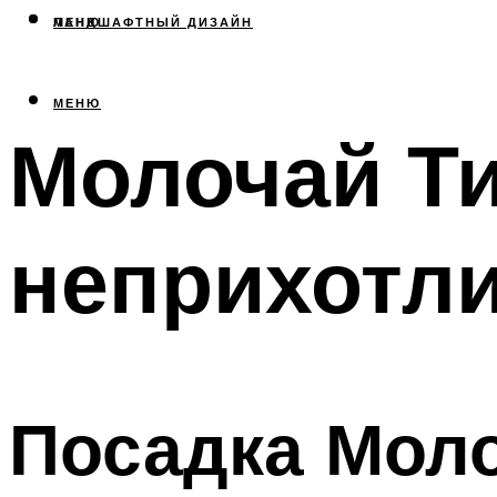
МЕНЮ
ЛАНДШАФТНЫЙ ДИЗАЙН
МЕНЮ
Молочай Т
неприхотли
Посадка Мол