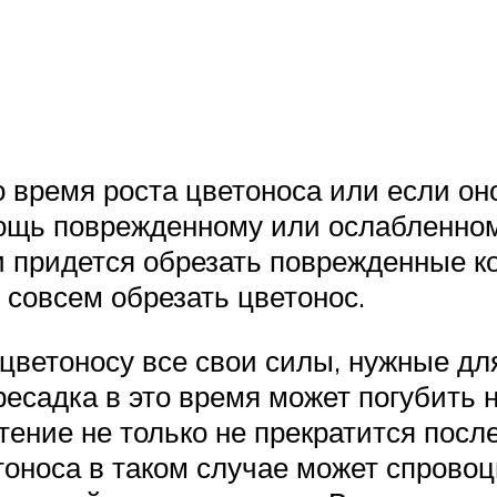
 время роста цветоноса или если он
ощь поврежденному или ослабленному
 придется обрезать поврежденные ко
и совсем обрезать цветонос.
 цветоносу все свои силы, нужные д
садка в это время может погубить н
тение не только не прекратится посл
тоноса в таком случае может спрово