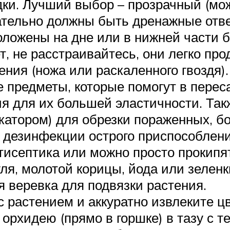
дки. Лучший выбор – прозрачный (м
ательно должны быть дренажные отве
оложены на дне или в нижней части б
ет, не расстраивайтесь, они легко п
ния (ножа или раскаленного гвоздя).
 предметы, которые помогут в переса
я для их большей эластичности. Та
атором) для обрезки пораженных, бо
 дезинфекции острого приспособлени
тисептика или можно просто прокипя
гля, молотой корицы, йода или зеленк
я веревка для подвязки растения.
с растением и аккуратно извлеките ц
рхидею (прямо в горшке) в тазу с те