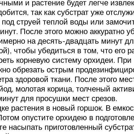
чными и растение будет легче извле
обится, так как субстрат уже отслужи
 под струей теплой воды или замочит
инут. После этого можно аккуратно у
римерно на десять-двадцать минут дл
ой), чтобы убедиться в том, что его 
еть корневую систему орхидеи. При 
ужно обрезать острым продезинфици
етра здоровой ткани. После этого ме
йод, молотая корица, толченый актив
инут для просушки мест срезов.
дке растения в новый горшок. В емк
Потом опустите орхидею в подготовл
те насыпать приготовленный субстра