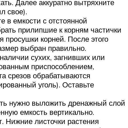
кать. Далее аккуратно вытряхните
л свое).
е в емкости с отстоянной
брать прилипшие к корням частички
я просушки корней. После этого
размер выбран правильно.
наличии сухих, загнивших или
рованным приспособлением,
ста срезов обрабатываются
ированный уголь). Оставьте
ость нужно выложить дренажный слой
енную емкость вертикально.
т. Нижние листочки растения