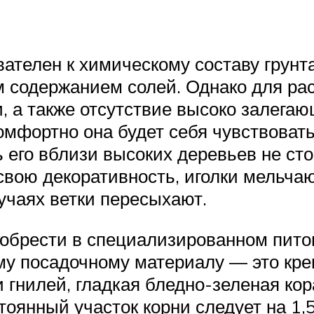
ателен к химическому составу грунта
м содержанием солей. Однако для ра
, а также отсутствие высоко залегаю
мфортно она будет себя чувствовать,
 его вблизи высоких деревьев не стои
вою декоративность, иголки мельчаю
учаях ветки пересыхают.
брести в специализированном питом
му посадочному материалу — это кр
 гнилей, гладкая бледно-зеленая ко
тоянный участок корни следует на 1,