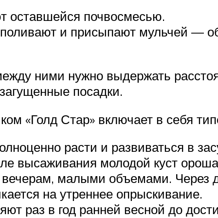
т оставшейся почвосмесью.
 поливают и присыпают мульчей — об
между ними нужно выдержать расстоя
 загущенные посадки.
ом «Голд Стар» включает в себя ти
олноценно расти и развиваться в за
сле высаживания молодой куст ороша
о вечерам, малыми объемами. Через 
икается на утреннее опрыскивание.
ют раз в год ранней весной до дост