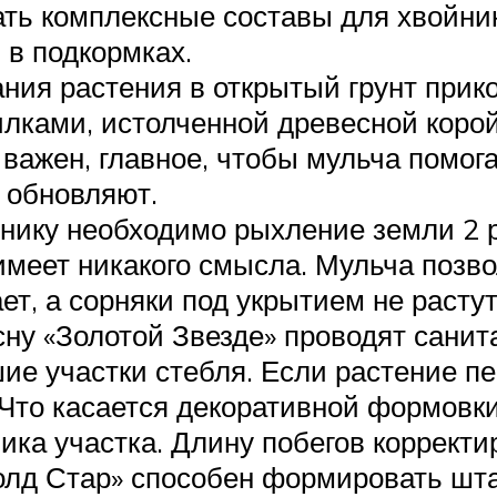
ать комплексные составы для хвойник
 в подкормках.
ия растения в открытый грунт прик
илками, истолченной древесной коро
 важен, главное, чтобы мульча помог
 обновляют.
ику необходимо рыхление земли 2 ра
имеет никакого смысла. Мульча позв
ет, а сорняки под укрытием не растут
ну «Золотой Звезде» проводят сани
ие участки стебля. Если растение пе
Что касается декоративной формовки,
ка участка. Длину побегов корректи
Голд Стар» способен формировать шт