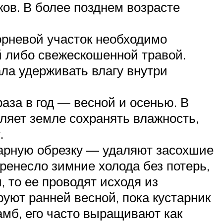
ов. В более позднем возрасте
орневой участок необходимо
й либо свежескошенной травой.
ала удерживать влагу внутри
за в год — весной и осенью. В
оляет земле сохранять влажность,
.
тарную обрезку — удаляют засохшие
ренесло зимние холода без потерь,
 то ее проводят исходя из
руют ранней весной, пока кустарник
амб, его часто выращивают как