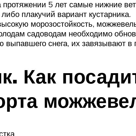
а протяжении 5 лет самые нижние в
либо плакучий вариант кустарника.
 высокую морозостойкость, можжевель
холодам садоводам необходимо обнови
ю выпавшего снега, их завязывают в 
. Как посадит
орта можжеве
стка