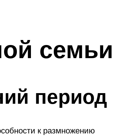
ной семьи
ний период
особности к размножению