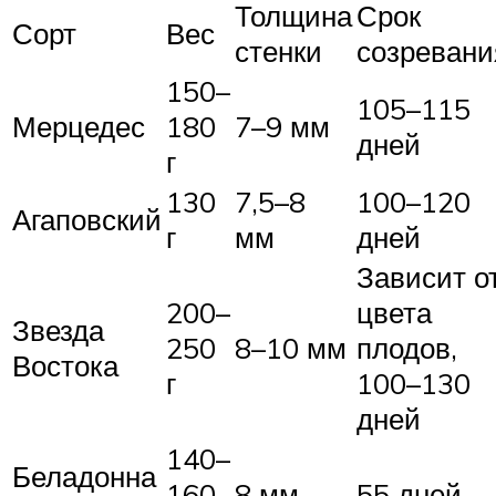
Толщина
Срок
Сорт
Вес
стенки
созревани
150–
105–115
Мерцедес
180
7–9 мм
дней
г
130
7,5–8
100–120
Агаповский
г
мм
дней
Зависит о
200–
цвета
Звезда
250
8–10 мм
плодов,
Востока
г
100–130
дней
140–
Беладонна
160
8 мм
55 дней