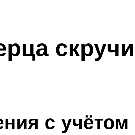
ерца скруч
ения с учётом