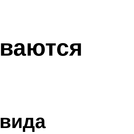
иваются
 вида