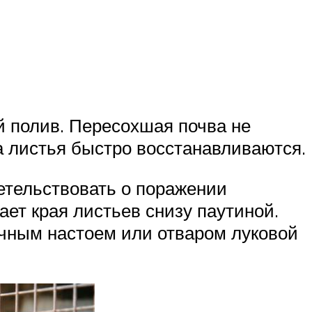
й полив. Пересохшая почва не
ва листья быстро восстанавливаются.
етельствовать о поражении
ет края листьев снизу паутиной.
очным настоем или отваром луковой