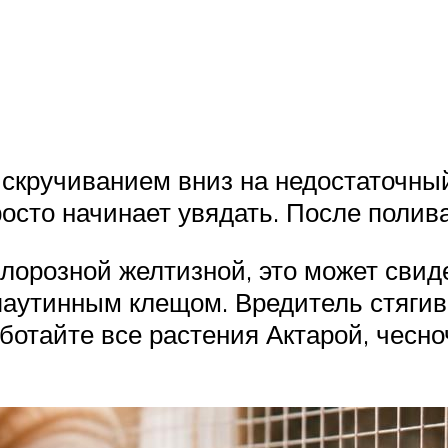
 скручиванием вниз на недостаточны
росто начинает увядать. После поли
лорозной желтизной, это может свид
паутинным клещом. Вредитель стягива
аботайте все растения Актарой, чесн