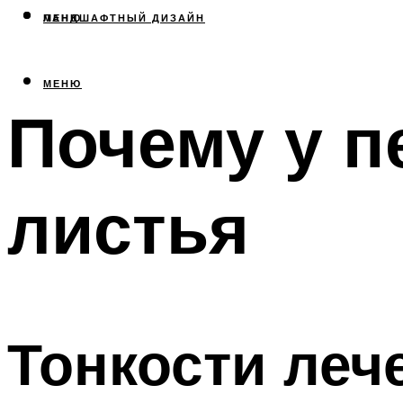
МЕНЮ
ЛАНДШАФТНЫЙ ДИЗАЙН
МЕНЮ
Почему у п
листья
Тонкости леч