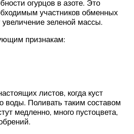
ности огурцов в азоте. Это
еобходимым участников обменных
ит увеличение зеленой массы.
дующим признакам:
астоящих листов, когда куст
дро воды. Поливать таким составом
стут медленно, много пустоцвета,
обрений.