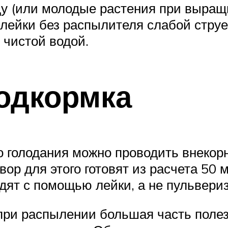
ду (или молодые растения при выращ
лейки без распылителя слабой струе
 чистой водой.
одкормка
го голодания можно проводить внекор
ор для этого готовят из расчета 50 
дят с помощью лейки, а не пульвериз
при распылении большая часть поле