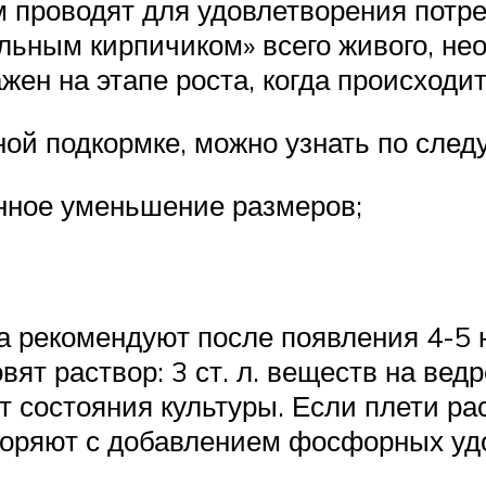
проводят для удовлетворения потреб
ельным кирпичиком» всего живого, н
ажен на этапе роста, когда происход
тной подкормке, можно узнать по сле
енное уменьшение размеров;
 рекомендуют после появления 4-5 н
вят раствор: 3 ст. л. веществ на ве
т состояния культуры. Если плети ра
вторяют с добавлением фосфорных уд