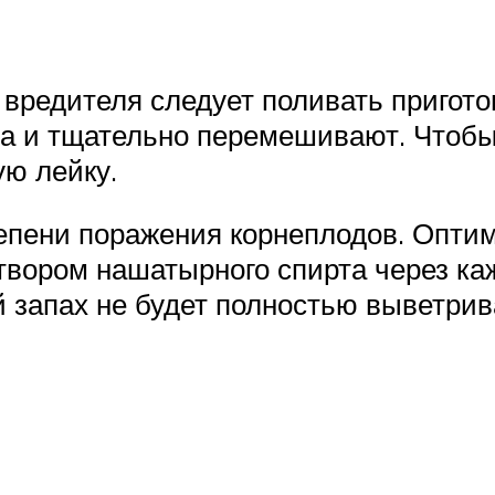
вредителя следует поливать пригот
та и тщательно перемешивают. Чтобы
ю лейку.
тепени поражения корнеплодов. Опт
твором нашатырного спирта через ка
 запах не будет полностью выветрива