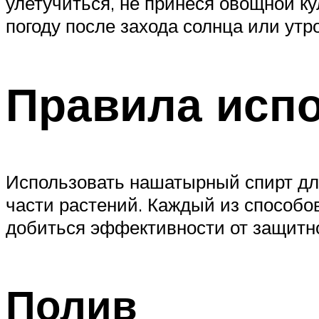
улетучиться, не принеся овощной к
погоду после захода солнца или утр
Правила исп
Использовать нашатырный спирт дл
части растений. Каждый из способо
добиться эффективности от защитно
Полив