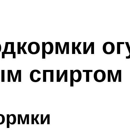
дкормки ог
м спиртом
ормки