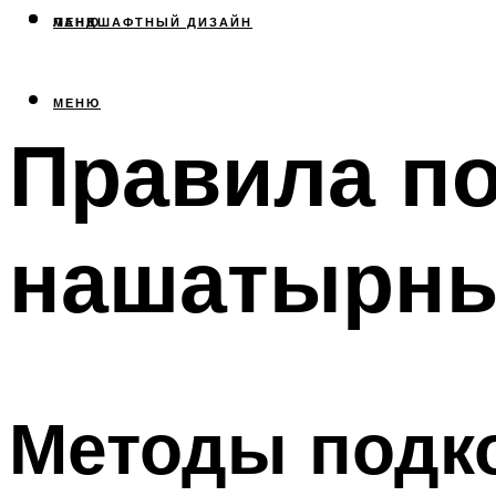
МЕНЮ
ЛАНДШАФТНЫЙ ДИЗАЙН
МЕНЮ
Правила по
нашатырны
Методы подк