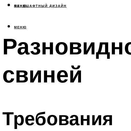
МЕНЮ
ЛАНДШАФТНЫЙ ДИЗАЙН
МЕНЮ
Разновидно
свиней
Требования