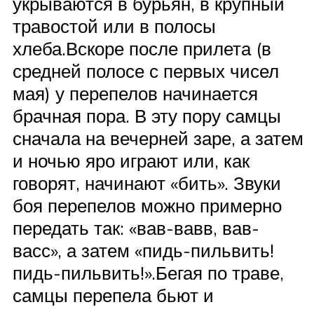
укрываются в бурьян, в крупный
травостой или в полосы
хлеба.Вскоре после прилета (в
средней полосе с первых чисел
мая) у перепелов начинается
брачная пора. В эту пору самцы
сначала на вечерней заре, а затем
и ночью яро играют или, как
говорят, начинают «бить». Звуки
боя перепелов можно примерно
передать так: «вав-вавв, вав-
васс», а затем «пидь-пильвить!
пидь-пильвить!».Бегая по траве,
самцы перепела бьют и