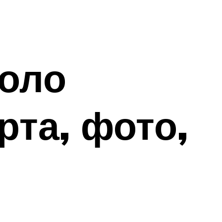
коло
рта, фото,