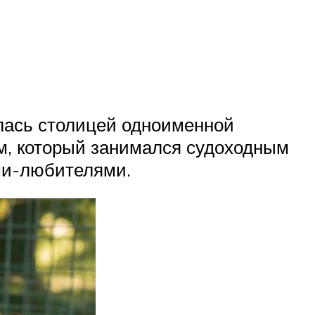
ялась столицей одноименной
ом, который занимался судоходным
ми-любителями.