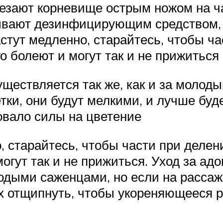
резают корневище острым ножом на ча
ывают дезинфицирующим средством, 
стут медленно, старайтесь, чтобы ч
о болеют и могут так и не прижиться
ществляется так же, как и за молод
ки, они будут мелкими, и лучше буд
овало силы на цветение
, старайтесь, чтобы части при делен
огут так и не прижиться. Уход за ад
лодыми саженцами, но если на расса
их отщипнуть, чтобы укореняющееся 