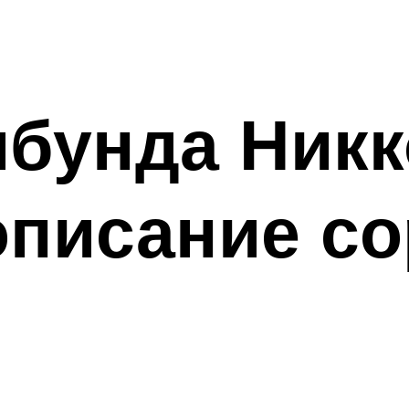
ибунда Ник
описание со