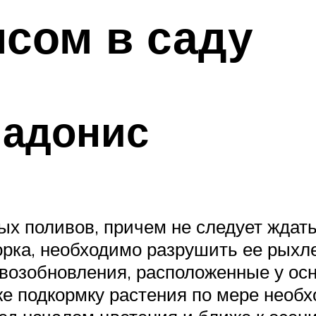
исом в саду
 адонис
х поливов, причем не следует ждать,
корка, необходимо разрушить ее рых
 возобновления, расположенные у ос
же подкормку растения по мере нео