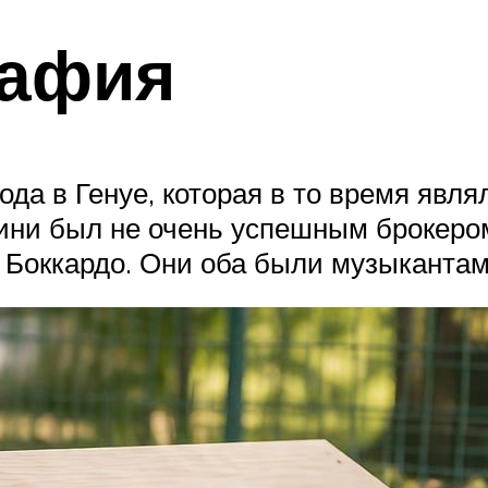
рафия
ода в Генуе, которая в то время явл
нини был не очень успешным брокер
а Боккардо. Они оба были музыканта