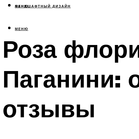
МЕНЮ
ЛАНДШАФТНЫЙ ДИЗАЙН
МЕНЮ
Роза флор
Паганини: 
отзывы