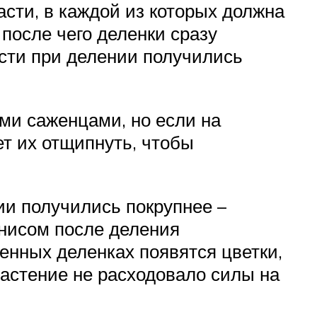
сти, в каждой из которых должна
после чего деленки сразу
асти при делении получились
ыми саженцами, но если на
ет их отщипнуть, чтобы
ии получились покрупнее –
онисом после деления
женных деленках появятся цветки,
растение не расходовало силы на