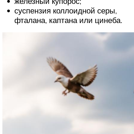
железный купорос;
суспензия коллоидной серы,
фталана, каптана или цинеба.