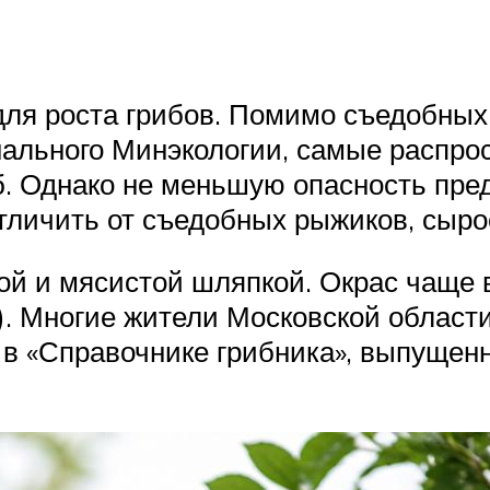
ля роста грибов. Помимо съедобных 
нального Минэкологии, самые распро
иб. Однако не меньшую опасность пре
отличить от съедобных рыжиков, сыро
ой и мясистой шляпкой. Окрас чаще 
). Многие жители Московской облас
в «Справочнике грибника», выпущенн