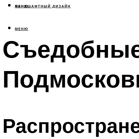
МЕНЮ
ЛАНДШАФТНЫЙ ДИЗАЙН
МЕНЮ
Съедобные
Подмосков
Распростран