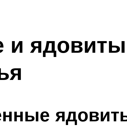
 и ядовиты
ья
енные ядовит