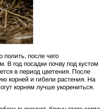
 полить, после чего
 В год посадки почву под кустом
ется в период цветения. После
ю корней и гибели растения. На
могут корням лучше укорениться.
обеги вырезают. Крону этого сорта