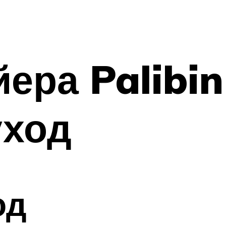
ера Palibin
уход
од