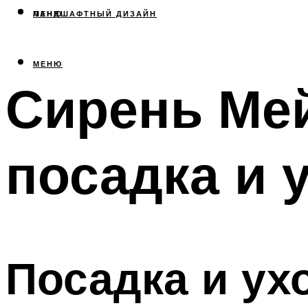
МЕНЮ
ЛАНДШАФТНЫЙ ДИЗАЙН
МЕНЮ
Сирень Мей
посадка и 
Посадка и ух