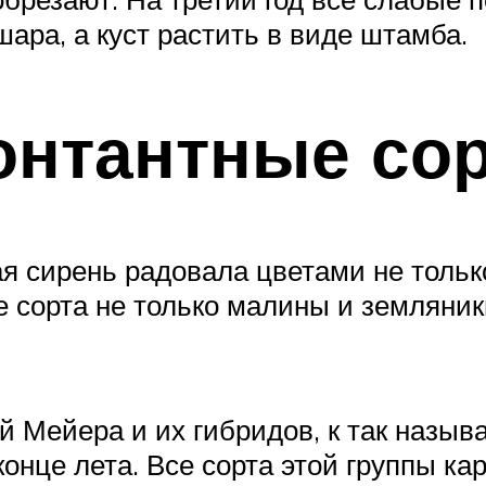
ара, а куст растить в виде штамба.
онтантные сор
я сирень радовала цветами не только 
 сорта не только малины и земляники
ей Мейера и их гибридов, к так назыв
онце лета. Все сорта этой группы ка