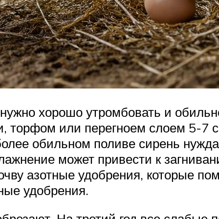
 нужно хорошо утромбовать и обильно
 торфом или перегноем слоем 5-7 см.
 более обильном поливе сирень нужда
ажнение может привести к загнивани
почву азотные удобрения, которые по
ные удобрения.
обрезают. На третий год все слабые п