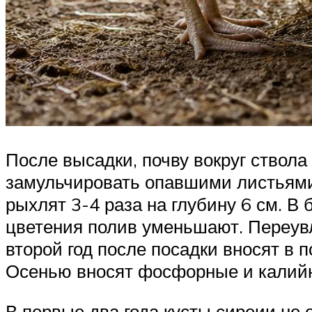
После высадки, почву вокруг ствола
замульчировать опавшими листьями,
рыхлят 3-4 раза на глубину 6 см. В
цветения полив уменьшают. Переувл
второй год после посадки вносят в 
Осенью вносят фосфорные и калий
В первые два года кусты сиреии не 