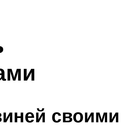
ь
ами
виней своими