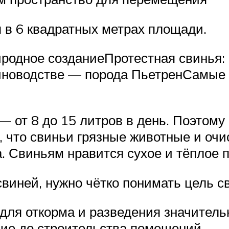
я в 6 квадратных метрах площади.
родное созданиеПротестная свинья: 
иноводстве — порода ПьетренСамые
 от 8 до 15 литров в день. Поэтому
, что свиньи грязные животные и оч
а. Свиньям нравится сухое и тёплое
виней, нужно чётко понимать цель с
ля откорма и разведения значительн
ние до строительства помещений