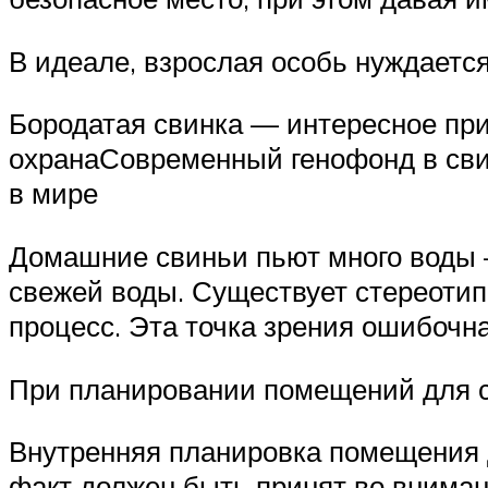
В идеале, взрослая особь нуждаетс
Бородатая свинка — интересное при
охранаСовременный генофонд в св
в мире
Домашние свиньи пьют много воды —
свежей воды. Существует стереотип
процесс. Эта точка зрения ошибочн
При планировании помещений для с
Внутренняя планировка помещения д
факт должен быть принят во внима