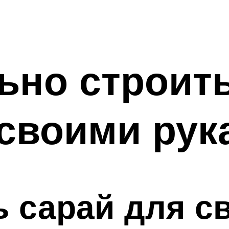
ьно строит
 своими рук
ь сарай для с