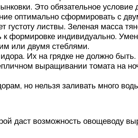
ынковки. Это обязательное условие 
ие оптимально сформировать с двум
т густоту листвы. Зеленая масса тян
ть к формировке индивидуально. Уме
им или двумя стеблями.
идора. Их на грядке не должно быть.
тепличном выращивании томата на но
орам, но нельзя заливать много вод
урой даст возможность овощеводу в