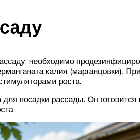
ссаду
рассаду, необходимо продезинфициров
манганата калия (марганцовки). При
стимуляторами роста.
 для посадки рассады. Он готовится 
ста.