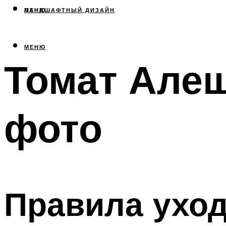
МЕНЮ
ЛАНДШАФТНЫЙ ДИЗАЙН
МЕНЮ
Томат Алеш
фото
Правила ухо