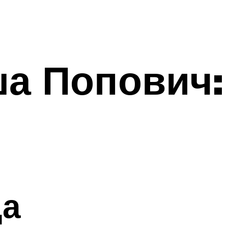
а Попович:
да