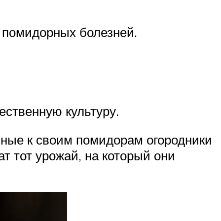
 помидорных болезней.
ественную культуру.
ьные к своим помидорам огородники
т тот урожай, на который они