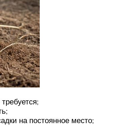
 требуется;
ь;
адки на постоянное место;