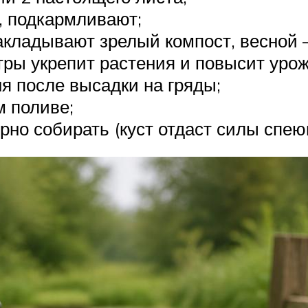
, подкармливают;
закладывают зрелый компост, весной 
ры укрепит растения и повысит урож
я после высадки на гряды;
м поливе;
рно собирать (куст отдаст силы спею