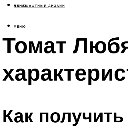
МЕНЮ
ЛАНДШАФТНЫЙ ДИЗАЙН
МЕНЮ
Томат Любя
характерис
Как получить