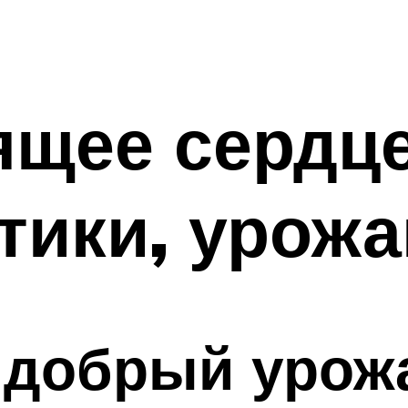
щее сердце
тики, урож
 добрый урож