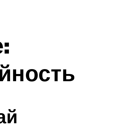
:
айность
ай