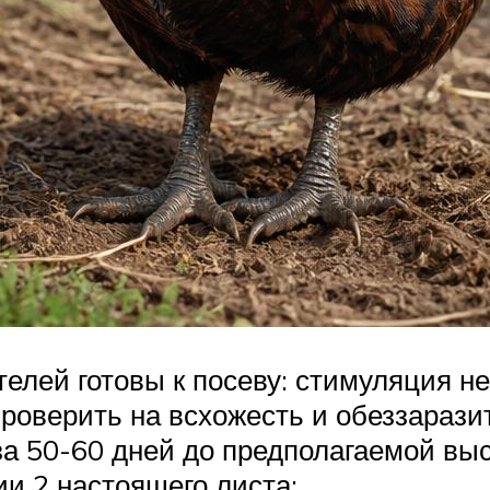
лей готовы к посеву: стимуляция не
роверить на всхожесть и обеззаразит
за 50-60 дней до предполагаемой выс
ии 2 настоящего листа;