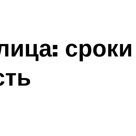
лица: сроки
сть