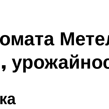
омата Мете
, урожайно
ка