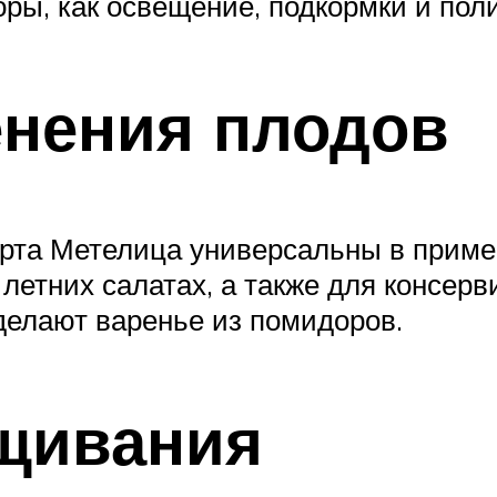
ры, как освещение, подкормки и пол
нения плодов
орта Метелица универсальны в прим
 летних салатах, а также для консе
делают варенье из помидоров.
щивания