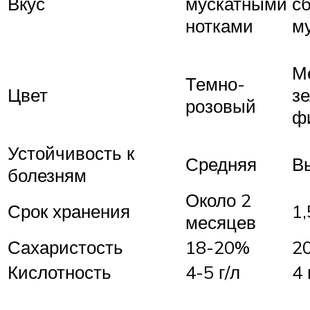
Вкус
мускатными
с
нотками
м
М
Темно-
Цвет
зе
розовый
ф
Устойчивость к
Средняя
В
болезням
Около 2
Срок хранения
1
месяцев
Сахаристость
18-20%
2
Кислотность
4-5 г/л
4 