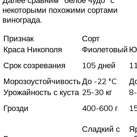
Далее сравним “белое чудо” с
некоторыми похожими сортами
винограда.
Признак
Сорт
Краса Никополя
Фиолетовый
Ю
Срок созревания
105 дней
1
Морозоустойчивость
До -22 °C
До
Урожайность с куста
25-30 кг
8-
Грозди
400-600 г
15
Сладкий с
Яр