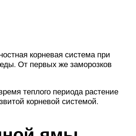
ностная корневая система при
еды. От первых же заморозков
время теплого периода растение
азвитой корневой системой.
чной ямы