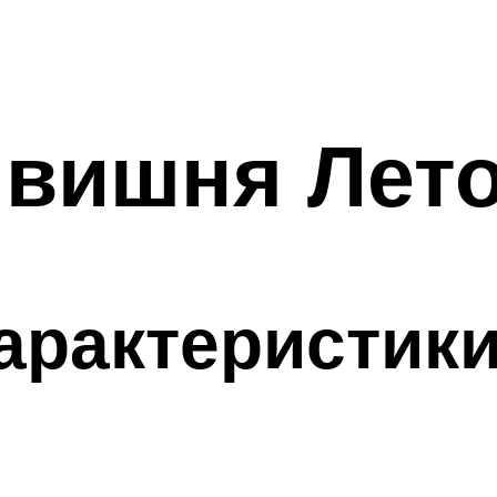
 вишня Лет
арактеристик