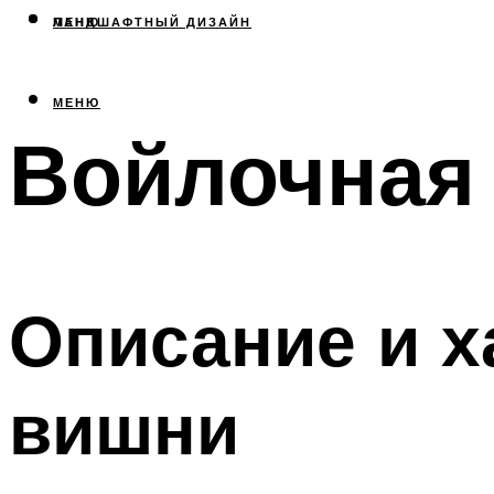
МЕНЮ
ЛАНДШАФТНЫЙ ДИЗАЙН
МЕНЮ
Войлочная
Описание и х
вишни