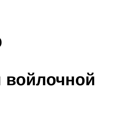
о
и войлочной