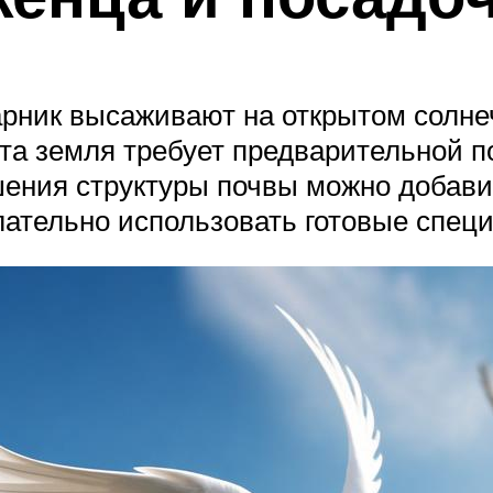
арник высаживают на открытом солнеч
та земля требует предварительной п
шения структуры почвы можно добави
лательно использовать готовые спец