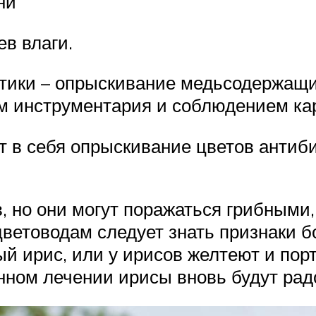
ни
ев влаги.
тики – опрыскивание медьсодержащ
 инструментария и соблюдением ка
 в себя опрыскивание цветов антиб
, но они могут поражаться грибными
етоводам следует знать признаки бо
 ирис, или у ирисов желтеют и порт
нном лечении ирисы вновь будут ра