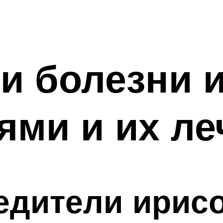
и болезни 
ми и их ле
едители ирис