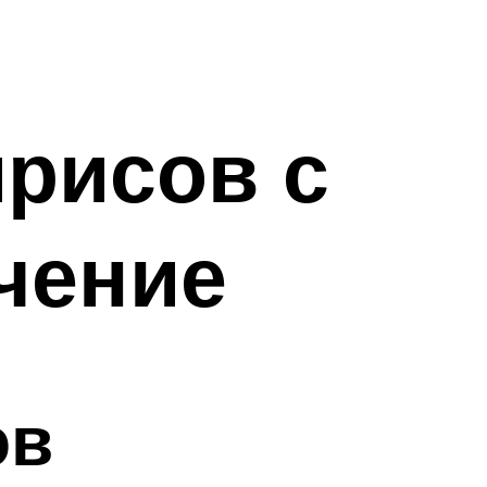
ирисов с
чение
ов