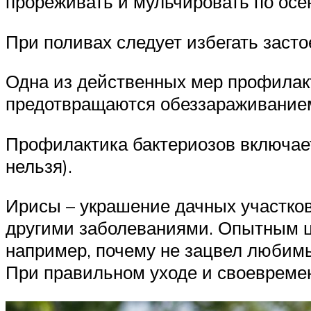
прореживать и мульчировать по осе
При поливах следует избегать засто
Одна из действенных мер профилак
предотвращаются обеззараживанием
Профилактика бактериозов включает
нельзя).
Ирисы – украшение дачных участков
другими заболеваниями. Опытным цв
например, почему не зацвел любимый
При правильном уходе и своевреме