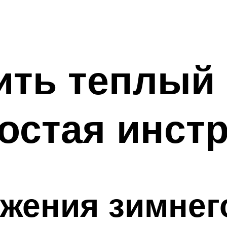
ить теплый
ростая инст
жения зимнег