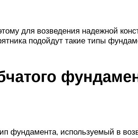
этому для возведения надежной конс
урятника подойдут такие типы фундам
бчатого фундамен
п фундамента, используемый в возв