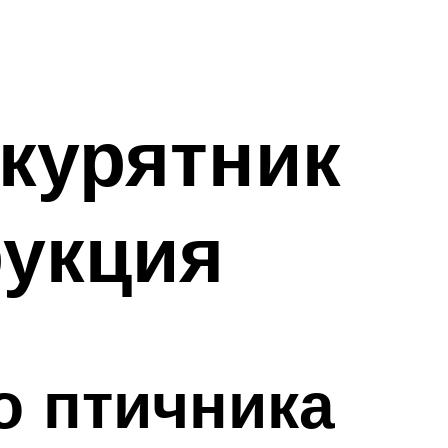
 курятник
рукция
о птичника