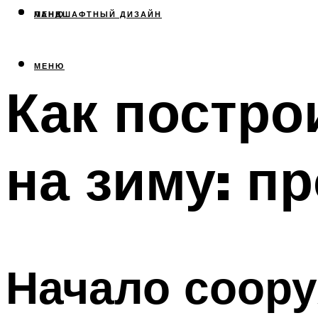
МЕНЮ
ЛАНДШАФТНЫЙ ДИЗАЙН
МЕНЮ
Как постро
на зиму: п
Начало соору