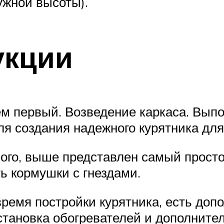
ужной высоты).
укции
м первый. Возведение каркаса. Выпо
ля создания надежного курятника дл
ого, выше представлен самый просто
ть кормушки с гнездами.
время постройки курятника, есть до
становка обогревателей и дополнител