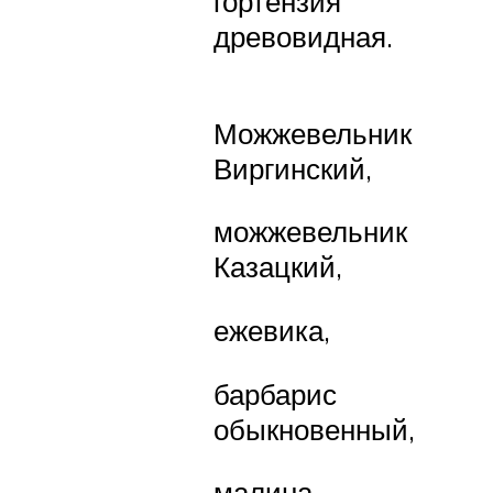
гортензия
древовидная.
Можжевельник
Виргинский,
можжевельник
Казацкий,
ежевика,
барбарис
обыкновенный,
малина,