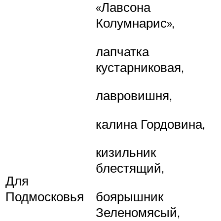
«Лавсона
Колумнарис»,
лапчатка
кустарниковая,
лавровишня,
калина Гордовина,
кизильник
блестящий,
Для
Подмосковья
боярышник
Зеленомясый,