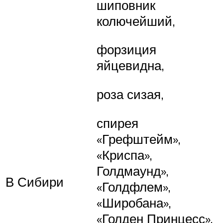
шиповник
колючейший,
форзиция
яйцевидна,
роза сизая,
спирея
«Грефштейм»,
«Криспа»,
Голдмаунд»,
В Сибири
«Голдфлем»,
«Широбана»,
«Голден Принцесс»,