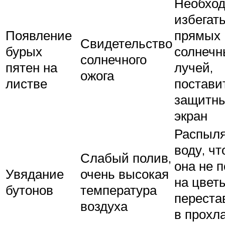
Необхо
избегат
Появление
прямых
Свидетельство
бурых
солнечн
солнечного
пятен на
лучей,
ожога
листве
постави
защитн
экран
Распыл
воду, ч
Слабый полив,
она не 
Увядание
очень высокая
на цвет
бутонов
температура
переста
воздуха
в прохл