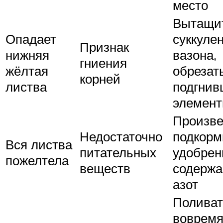
место
Вытащи
Опадает
суккулен
Признак
нижняя
вазона,
гниения
жёлтая
обрезат
корней
листва
подгнив
элемен
Произве
Недостаточно
подкорм
Вся листва
питательных
удобрен
пожелтела
веществ
содерж
азот
Поливат
вовремя